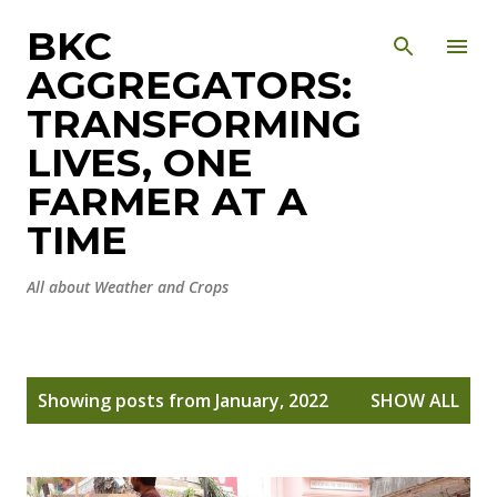
Skip to main content
BKC
AGGREGATORS:
TRANSFORMING
LIVES, ONE
FARMER AT A
TIME
All about Weather and Crops
P
Showing posts from January, 2022
SHOW ALL
o
s