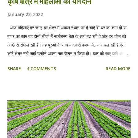
कृषि क्षेत्र मे महिलाओं का योगदान
January 23, 2022
आज महिलाएं हर जगह हर क्षेत्र में अव्वल स्थान पर है चाहे वो घर का काम हो या
बाहर का काम वह दोनों चीजों में सामंजस्य बैठा के आगे बढ़ रही है और हर चीज़ को
अच्छे से संभाल रही है। वह पुरुषों के साथ कदम से कदम मिलाकर चल रही है ऐसा
कोई क्षेत्र नहीं जहाँ उन्होंने अपना नाम रोशन न किया हो। बात की जाए कृषि क्षेत्र
की , कृषि क्षेत्र में जितना योगदान पुरुषों का है उतना ही योगदान महिलाओं का भी है
SHARE
4 COMMENTS
READ MORE
। भारत की लगभग 70 फीसदी आबादी ग्रामीण इलाकों में रहती है जिनके आय का
जरिया खेती से ही निकलता है। घरेलू कार्य के साथ साथ वह खेत का सारा कार्य अच्छे
से संभालती है। अनेक कार्य जैसे पौधों को रोपना , बीज लगाना फसलों की कटाई
आदि कामों में वह निपुण हैं साथ ही साथ अन्य कार्य जैसे पशुपालन , मुर्गी पालन ,
मधुमक्खी पालन आदि को भी वे बड़ी बखूबी से निभाती हैं अन्य कार्य जैसे दूध घी एवं
दही बनाना , आचार एवं चटनी , पापड़ आदि बनाने से वह आमदनी अंकित कमाती हैं
और घर संभालती हैं। आज के समय में वह नई तकनीकों को सीखकर अच्छा पैसा और
काम दोनों कमा रही हैं और अपना योगदान कृषि में बखूबी दे रही है । कृषि क्षेत्र मे...