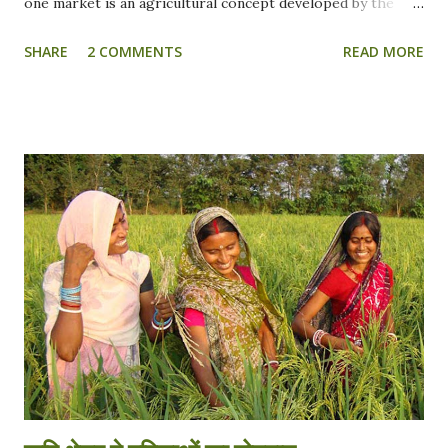
one market is an agricultural concept developed by the
Government for the betterment of farmers. This concept
SHARE
2 COMMENTS
READ MORE
has just been in books and bills till now. But 2016 saw one
more step towards the landmark, One nation, one market
concept. This is going to be the ultimate revolution when
it does become a common platform for the farmers to sell
their agricultural products. In 2016, the Government
launched the idea for the flagship scheme of One nation,
one market. It is based on the progressive idea that all
Agricultural products can be sold at one price. It paves way
for the unified market without any jurisdiction. One nation,
one market will eventually integrate all the APMC’s in one
place. Benefits of One nation, one market:- Every farmer
has heard about this concept but knows very little about it.
One nation, one market ...